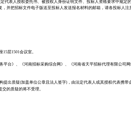
供法定代表人授权委托书、被授权人身份证明文件、投标人资格要求中规定
复，并把招标文件电子版送至投标人发送报名材料的邮
箱，请各投标人注
15层1501会议室。
务平台》、《河南招标采购综合网》
、
《河南省天平招标代理有限公司网
构提出质疑
加盖单位公章且法人签字
，由法定代表人或其授权代表携带
(
)
提交的质疑的将不受理。