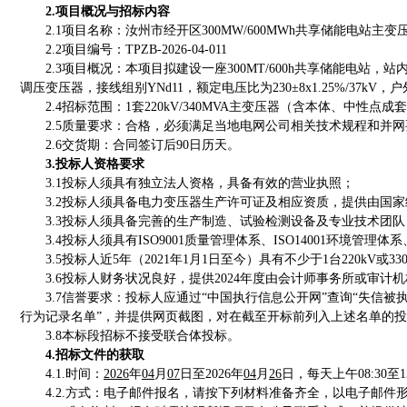
2.项目概况与招标内容
2.1项目名称：
汝州市经开区
300MW/600MWh共享储能电站主变压
2.2项目编号：
TPZB-2026-04-011
2.3项目概况：
本项目拟建设一座
300MT/600h共享储能电站，
调压变压器，接线组别YNd11，额定电压比为230±8x1.25%/37kV，
2.4招标
范围：
1套220kV/340MVA主变压器（含本体、
2.5质量要求：
合格，必须满足当地电网公司
相关技术规程
和并网
2.6
交货
期：
合同签订后
90日历天。
3.投标人资格要求
3.1投标人须具有独立法人资格，具备有效的营业执照；
3.2投标人须具备电力变压器生产许可证及相应资质，提供由国
3.3投标人须具备完善的生产制造、试验检测设备及专业技术团
3.4投标人须具有ISO9001质量管理体系、ISO14001环境管理
3.5投标人近5年（2021年1月1日至今）具有不少于1台220
3.6投标人财务状况良好，提供2024年度由会计师事务所或审计
3.7信誉要求：投标人应通过“中国执行信息公开网”查询“失信
行为记录名单”，并提供网页截图，对在截至开标前列入上述名单的
3.8本标段招标不接受联合体投标。
4.招标文件的获取
4.1.时间：
2026
年
04
月
07
日至
2026年
04
月
26
日，每天上午
08:30
4.2.方式：电子邮件报名，
请按下列材料准备齐全，以电子邮件