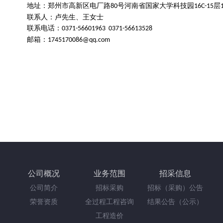
地址：郑州市高新区电厂路
号河南省国家大学科技园
层
80
16C-15
联系人：
卢先生、王女士
联系电话：
0371-56601963 0371-56613528
邮箱：
1745170086@qq.com
公司概况
业务范围
招采信息
公司简介
招标采购
招标（采购）公告
荣誉资质
全过程工程咨询
结果公告（公示）
工程造价