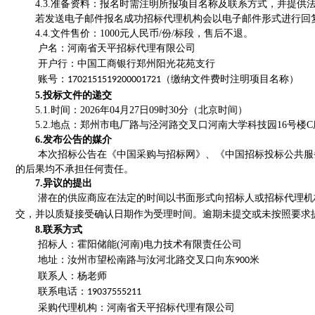
4.3.准备资料：报名时需注明所报项目名称及联系方式，并提
若发送电子邮件报名成功招标代理机构会以电子邮件形式进行回
4.4.文件售价：1000元人民币/份/标段，售后不退。
户名：河南省天平招标代理有限公司
开户行：中国工商银行郑州阳光花苑支行
账号：
（缴纳文件费时注明项目名称）
1702151519200001721
5.投标文件的递交
5.
1.时间：202
6
年
04
月
27
日
09
时
30
分（北京时间）
5.
2.地点：郑州市电厂路与泾河路交叉口河南大学科技园16号楼C座
6.发布公告的媒介
本次招标公告在《
中国采购与招标网
》
、
《中国招标投标公共服
的后果均不承担任何责任。
7.异议的提出
潜在的供应商应在法定的时间以
书面形式向招标人或招标代理机
交，并以质疑接受确认日期作为受理时间。逾期未提交或未按照要求
8.
联系方式
招标
人：
霍阳储能
(河南)电力技术有限责任公司
地址：
汝州市望松南路与汝河北路交叉口向东
米
900
联系人：
杨
老师
联系电话：
19037555211
采购代理机构：河南省天平招标代理有限公司