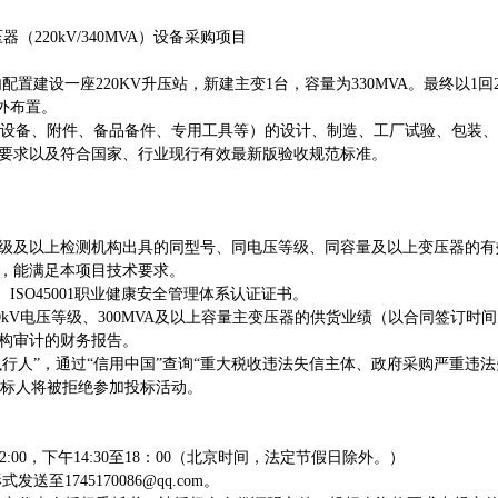
器（220kV/340MVA）设备采购项目
站内配置建设一座220KV升压站，新建主变1台，容量为330MVA。最终以1回
户外布置。
中性点成套设备、附件、备品备件、专用工具等）的设计、制造、工厂试验、
要求以及
符合国家、行业现行有效最新版
验收规范标准。
家级及以上检测机构出具的同型号、同电压等级、同容量及以上变压器的
队，能满足本项目技术要求。
体系、ISO45001职业健康安全管理体系认证证书。
kV或330kV电压等级、300MVA及以上容量主变压器的供货业绩（以合同
机构审计的财务报告。
被执行人”，通过“信用中国”查询“重大税收违法失信主体、政府采购严重违
投标人将被拒绝参加投标活动。
至12:00，下午14:30至18：00（北京时间，法定节假日除外。）
形式发送至
1745170086@qq.com
。